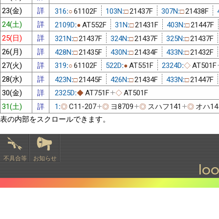
23(金)
詳
316:
61102F
103N:
21437F
307N:
21438F
○
□
□
24(土)
詳
2109D:
AT552F
31N:
21431F
403N:
21447F
●
□
□
25(日)
詳
321N:
21437F
324N:
21437F
325N:
21437F
□
□
□
26(月)
詳
428N:
21435F
430N:
21434F
433N:
21432F
□
□
□
27(火)
詳
319:
61102F
522D:
AT551F
2324D:
AT501F
○
●
◇
28(水)
詳
423N:
21445F
426N:
21434F
433N:
21447F
□
□
□
30(金)
詳
2325D:
AT751F
AT501F
◆
◇
31(土)
詳
1:
C11-207
ヨ8709
スハフ141
オハ14
◎
◎
◎
◎
表の内部をスクロールできます。
不具合等
お知らせ
lo