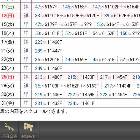
11(土)
詳
47:
6167F
145:
6158F
147:
61102F
6164F
○
○
○
○
12(日)
詳
33:
61101F
6159F
6170F
39:
6167F
61
○
○
○
○
○
15(水)
詳
47:
6179F
6157F
???
56:
6164F
6152F
○
○
○
○
○
16(木)
詳
50:
61101F
52:
6151F
54:
6152F
150:
???
○
○
○
○
17(金)
詳
223:
11460F
○
21(火)
詳
289:
11447F
○
22(水)
詳
35:
61201F
44:
6169F
45:
6151F
52:
6172
○
○
○
○
23(木)
詳
249:
11460F
○
26(日)
詳
213:
11480F
215:
11433F
217:
11454F
218
○
○
○
28(火)
詳
35:
61103F
6162F
6163F
217:
11434F
2
○
○
○
○
30(木)
詳
219:
11436F
222:
11459F
223:
11454F
225
○
○
○
31(金)
詳
231:
11433F
234:
11461F
○
○
表の内部をスクロールできます。
不具合等
お知らせ