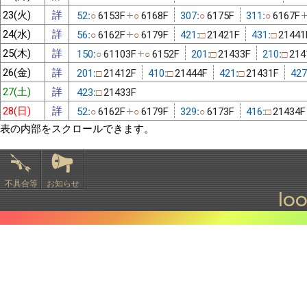
23(火)
詳
52:
6153F
6168F
307:
6175F
311:
6167F
○
○
○
○
24(水)
詳
56:
6162F
6179F
421:
21421F
431:
21441
○
○
□
□
25(木)
詳
150:
61103F
6152F
201:
21433F
210:
214
○
○
□
□
26(金)
詳
201:
21412F
410:
21444F
421:
21431F
427
□
□
□
27(土)
詳
423:
21433F
□
28(日)
詳
52:
6162F
6179F
329:
6173F
416:
21434F
○
○
○
□
表の内部をスクロールできます。
不具合等
お知らせ
lo