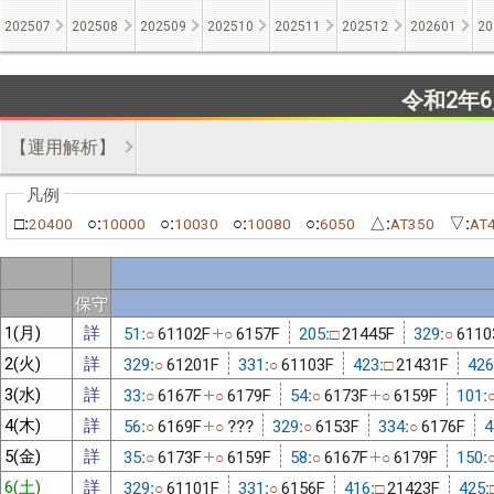
202507
202508
202509
202510
202511
202512
202601
20
令和2年
【運用解析】
□:
○:
○:
○:
○:
△:
▽:
20400
10000
10030
10080
6050
AT350
AT
保守
1(月)
詳
51:
61102F
6157F
205:
21445F
329:
6110
○
○
□
○
2(火)
詳
329:
61201F
331:
61103F
423:
21431F
426
○
○
□
3(水)
詳
33:
6167F
6179F
54:
6173F
6159F
101:
○
○
○
○
4(木)
詳
56:
6169F
???
329:
6153F
334:
6176F
4
○
○
○
○
5(金)
詳
35:
6173F
6159F
58:
6167F
6179F
150:
○
○
○
○
6(土)
詳
329:
61101F
331:
6156F
416:
21423F
425:
○
○
□