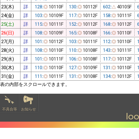
23(木)
詳
128:
10110F
130:
10112F
602:
40105F
◎
◎
△
24(金)
詳
103:
10109F
117:
10112F
158:
10111F
◎
◎
◎
25(土)
詳
115:
10111F
152:
10112F
168:
10112F
◎
◎
◎
26(日)
詳
108:
10109F
165:
10108F
166:
10110F
◎
◎
◎
27(月)
詳
101:
10112F
103:
10111F
112:
10110F
◎
◎
◎
28(火)
詳
108:
10110F
110:
10108F
143:
10111F
◎
◎
◎
29(水)
詳
101:
10111F
106:
10108F
117:
10112F
◎
◎
◎
30(木)
詳
110:
10110F
127:
10109F
131:
10110F
◎
◎
◎
31(金)
詳
111:
10111F
131:
10108F
134:
10112F
◎
◎
◎
表の内部をスクロールできます。
不具合等
お知らせ
lo