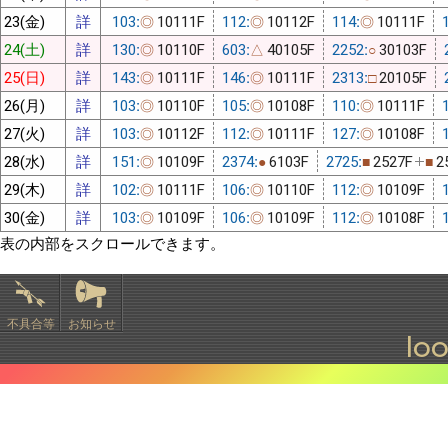
23(金)
詳
103:
10111F
112:
10112F
114:
10111F
◎
◎
◎
24(土)
詳
130:
10110F
603:
40105F
2252:
30103F
◎
△
○
25(日)
詳
143:
10111F
146:
10111F
2313:
20105F
◎
◎
□
26(月)
詳
103:
10110F
105:
10108F
110:
10111F
◎
◎
◎
27(火)
詳
103:
10112F
112:
10111F
127:
10108F
◎
◎
◎
28(水)
詳
151:
10109F
2374:
6103F
2725:
2527F
2
◎
●
■
■
29(木)
詳
102:
10111F
106:
10110F
112:
10109F
◎
◎
◎
30(金)
詳
103:
10109F
106:
10109F
112:
10108F
◎
◎
◎
表の内部をスクロールできます。
不具合等
お知らせ
lo