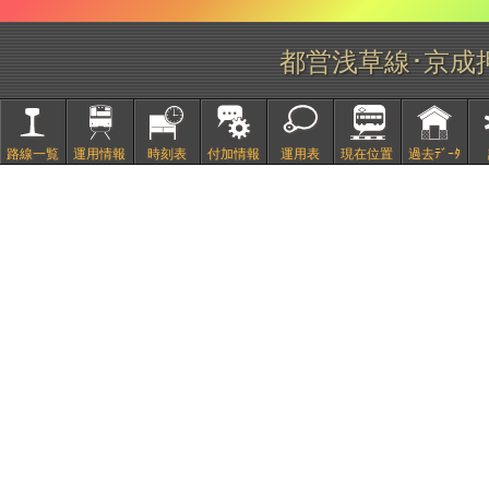
都営浅草線･京成
路線一覧
運用情報
時刻表
付加情報
運用表
現在位置
過去ﾃﾞｰﾀ