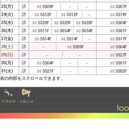
23(月)
詳
5509F
5507F
55
55
─
─
24(火)
詳
5512F
5512F
5519F
55
55
55
─
25(水)
詳
5320F
5320F
5320F
5504F
53
53
53
55
26(木)
詳
5511F
3054F
3054F
5501F
55
30
30
55
27(金)
詳
5514F
5514F
5517F
55
55
55
─
28(土)
詳
5509F
5504F
55
55
─
29(日)
詳
5527F
55
─
─
30(月)
詳
5504F
5501F
55
55
─
─
31(火)
詳
5521F
5502F
55
55
─
─
表の内部をスクロールできます。
不具合等
お知らせ
lo