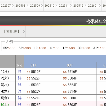
202507
202508
202509
202510
202511
202512
202601
20
令和4年
【運用表】
55:
53:
10:
６:
15:
30:
31:
5500
5300
1000
600
1500
3000
3100
保守
01T
03T
0
1(月)
詳
5519F
5516F
5
55
55
55
2(火)
詳
5522F
5504F
5
55
55
55
3(水)
詳
5508F
5524F
55
55
4(木)
詳
5527F
5514F
5
55
55
55
5(金)
詳
5521F
5508F
5
55
55
55
6(土)
詳
5526F
5503F
5
55
55
55