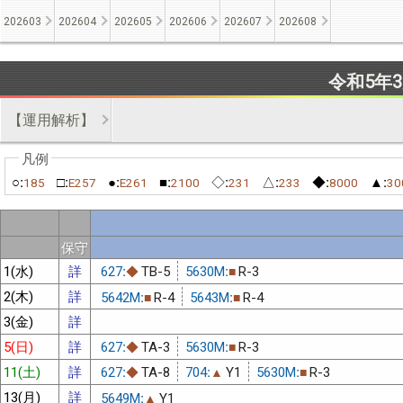
202603
202604
202605
202606
202607
202608
令和5年
【運用解析】
○:
□:
●:
■:
◇:
△:
◆:
▲:
185
E257
E261
2100
231
233
8000
30
保守
1(水)
詳
627:
TB-5
5630M:
R-3
◆
■
2(木)
詳
5642M:
R-4
5643M:
R-4
■
■
3(金)
詳
5(日)
詳
627:
TA-3
5630M:
R-3
◆
■
11(土)
詳
627:
TA-8
704:
Y1
5630M:
R-3
◆
▲
■
13(月)
詳
5649M:
Y1
▲