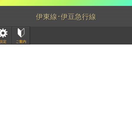
伊東線･伊豆急行線
設定
ご案内