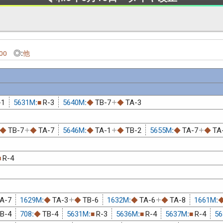
◎:
00
他
-1
5631M:
R-3
5640M:
TB-7
TA-3
■
◆
◆
TB-7
TA-7
5646M:
TA-1
TB-2
5655M:
TA-7
TA
◆
◆
◆
◆
◆
◆
R-4
■
A-7
1629M:
TA-3
TB-6
1632M:
TA-6
TA-8
1661M:
◆
◆
◆
◆
B-4
708:
TB-4
5631M:
R-3
5636M:
R-4
5637M:
R-4
56
◆
■
■
■