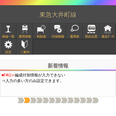
東急大井町線
路線一覧
運用情報
時刻表
付加情報
運用表
現在位置
過去ﾃﾞｰﾀ
■
2/20頃より中国IPから通常の10倍程度のアクセスがありサイト
設定
ご案内
が不安定になっておりました。穴埋め作業の結果、現在は通常の
3倍程度になっています。引き続き穴埋め作業を行います。
新着情報
■FAQ≫
編成付加情報が入力できない
⇒入力の多い方のみ設定できます。
上記機能は付加情報の表示(日付下の電球と歯車のｱｲｺﾝ)をONに
してください。(OFFの場合はデータ通信量を減らすため付加情報
を読み込まないようにしています)