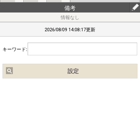
備考
【ﾌﾞﾗｳｻﾞの設定】(chrome)右上ﾒﾆｭｰ⇒｢設定(歯車)｣⇒｢ｻｲﾄの設
定｣/(safari)左上ﾒﾆｭｰ⇒｢Webｻｲﾄの設定｣⇒｢位置情報｣ で位置情報
を｢許可｣にしてください｡
2026/08/09 14:08:17更新
■
2/20頃より中国IPから通常の10倍程度のアクセスがありサイト
キーワード:
が不安定になっておりました。穴埋め作業の結果、現在は通常の
3倍程度になっています。引き続き穴埋め作業を行います。
設定