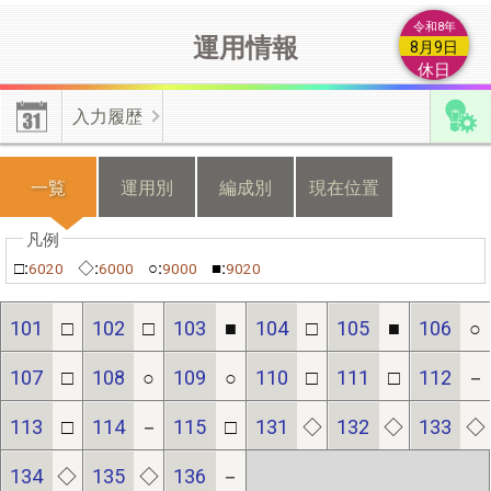
によるもの等の類は付加情報とは認められませんので登録しない
令和8年
運用情報
でください。
8月9日
休日
【編成付加情報】
有効･無効化時の不具合修正しました。上書き
入力履歴
更新した情報を無効化した場合は、無効化操作前の情報が有効と
なります。
一覧
運用別
編成別
現在位置
【機種変更】
機種変更をする際は、新・旧端末のそれぞれから不
具合フォームよりご連絡ください。
□:
◇:
○:
■:
6020
6000
9000
9020
≪位置情報の有効化≫
端末の許可設定とﾌﾞﾗｳｻﾞの許可設定が必
101
□
102
□
103
■
104
□
105
■
106
○
要です。
107
□
108
○
109
○
110
□
111
□
112
－
113
□
114
－
115
□
131
◇
132
◇
133
◇
【端末の設定】(android)｢設定(歯車)｣⇒｢現在地情報｣⇒｢プライ
バシー｣/(iphone)｢設定(歯車)｣⇒｢プライバシー｣⇒｢現在地情報｣
134
◇
135
◇
136
－
で位置情報を｢ON｣