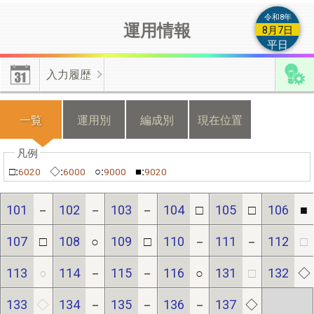
によるもの等の類は付加情報とは認められませんので登録しない
令和8年
運用情報
でください。
8月7日
平日
【編成付加情報】
有効･無効化時の不具合修正しました。上書き
入力履歴
更新した情報を無効化した場合は、無効化操作前の情報が有効と
なります。
一覧
運用別
編成別
現在位置
【機種変更】
機種変更をする際は、新・旧端末のそれぞれから不
具合フォームよりご連絡ください。
□:
◇:
○:
■:
6020
6000
9000
9020
≪位置情報の有効化≫
端末の許可設定とﾌﾞﾗｳｻﾞの許可設定が必
101
－
102
－
103
－
104
□
105
□
106
■
要です。
107
□
108
○
109
□
110
－
111
－
112
□
113
○
114
－
115
－
116
○
131
□
132
◇
【端末の設定】(android)｢設定(歯車)｣⇒｢現在地情報｣⇒｢プライ
バシー｣/(iphone)｢設定(歯車)｣⇒｢プライバシー｣⇒｢現在地情報｣
133
◇
134
－
135
－
136
－
137
◇
で位置情報を｢ON｣