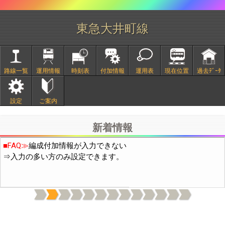
東急大井町線
路線一覧
運用情報
時刻表
付加情報
運用表
現在位置
過去ﾃﾞｰﾀ
■
2/20頃より中国IPから通常の10倍程度のアクセスがありサイト
設定
ご案内
が不安定になっておりました。穴埋め作業の結果、現在は通常の
3倍程度になっています。引き続き穴埋め作業を行います。
新着情報
■FAQ≫
編成付加情報が入力できない
⇒入力の多い方のみ設定できます。
上記機能は付加情報の表示(日付下の電球と歯車のｱｲｺﾝ)をONに
してください。(OFFの場合はデータ通信量を減らすため付加情報
を読み込まないようにしています)