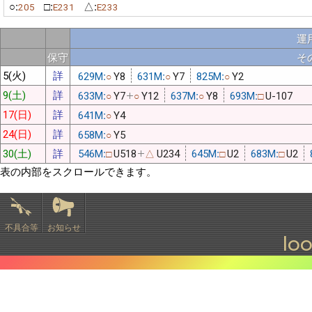
○:
□:
△:
205
E231
E233
運
保守
そ
5(火)
詳
629M:
Y8
631M:
Y7
825M:
Y2
○
○
○
9(土)
詳
633M:
Y7
Y12
637M:
Y8
693M:
U-107
○
○
○
□
17(日)
詳
641M:
Y4
○
24(日)
詳
658M:
Y5
○
30(土)
詳
546M:
U518
U234
645M:
U2
683M:
U2
□
△
□
□
表の内部をスクロールできます。
不具合等
お知らせ
lo