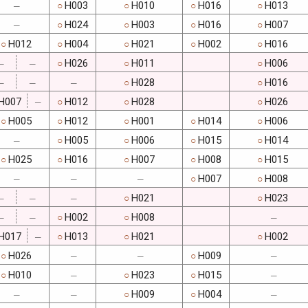
H003
H010
H016
H013
○
○
○
○
─
H024
H003
H016
H007
○
○
○
○
─
H012
H004
H021
H002
H016
○
○
○
○
○
H026
H011
H006
○
○
○
─
─
H028
H016
○
○
─
─
─
H007
H012
H028
H026
○
○
○
─
H005
H012
H001
H014
H006
○
○
○
○
○
H005
H006
H015
H014
○
○
○
○
─
H025
H016
H007
H008
H015
○
○
○
○
○
H007
H008
○
○
─
─
─
H021
H023
○
○
─
─
─
H002
H008
○
○
─
─
─
H017
H013
H021
H002
○
○
○
─
H026
H009
○
○
─
─
─
H010
H023
H015
○
○
○
─
─
H009
H004
○
○
─
─
─