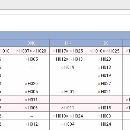
09K
11K
13K
H010
H007
H020
H017
H025
H010
H025
○
○
○
○
○
○
○
6
H005
H012
H013
H028
○
○
○
○
6
H019
H013
○
○
─
0
H019
○
─
─
4
H020
H027
○
○
─
6
H005
H001
H021
○
○
○
6
H011
○
○
─
─
5
H006
H011
H015
○
○
○
○
2
H010
H024
H003
○
○
○
─
2
H012
H004
H024
○
○
○