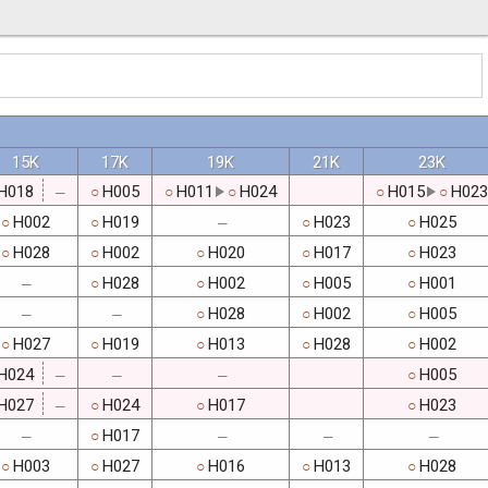
15K
17K
19K
21K
23K
H018
H005
H011
H024
H015
H023
○
○
○
○
○
─
H002
H019
H023
H025
○
○
○
○
─
H028
H002
H020
H017
H023
○
○
○
○
○
H028
H002
H005
H001
○
○
○
○
─
H028
H002
H005
○
○
○
─
─
H027
H019
H013
H028
H002
○
○
○
○
○
H024
H005
○
─
─
─
H027
H024
H017
H023
○
○
○
─
H017
○
─
─
─
─
H003
H027
H016
H013
H028
○
○
○
○
○