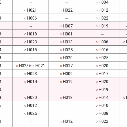
5
H004
○
─
─
H021
H022
H012
○
○
○
3
H006
H022
○
○
─
H007
H019
○
○
─
3
H018
H001
○
○
─
0
H023
H013
H006
○
○
○
○
4
H018
H025
H016
○
○
○
8
H020
H025
○
○
─
3
H028
H021
H017
H020
○
○
○
○
3
H023
H009
H017
○
○
○
4
H014
H019
H020
○
○
○
0
H019
○
─
─
9
H020
H018
H014
○
○
○
○
5
H012
H010
○
○
─
H025
H008
○
○
─
0
H012
H022
○
○
─