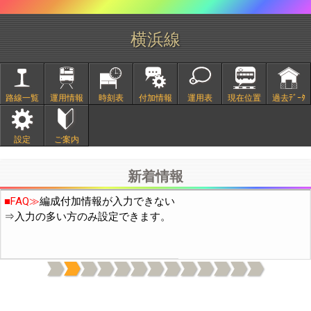
横浜線
路線一覧
運用情報
時刻表
付加情報
運用表
現在位置
過去ﾃﾞｰﾀ
■
2/20頃より中国IPから通常の10倍程度のアクセスがありサイト
設定
ご案内
が不安定になっておりました。穴埋め作業の結果、現在は通常の
3倍程度になっています。引き続き穴埋め作業を行います。
新着情報
■FAQ≫
編成付加情報が入力できない
⇒入力の多い方のみ設定できます。
上記機能は付加情報の表示(日付下の電球と歯車のｱｲｺﾝ)をONに
してください。(OFFの場合はデータ通信量を減らすため付加情報
を読み込まないようにしています)