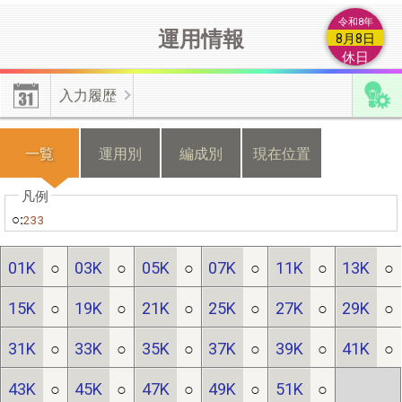
によるもの等の類は付加情報とは認められませんので登録しない
令和8年
運用情報
でください。
8月8日
休日
【編成付加情報】
有効･無効化時の不具合修正しました。上書き
入力履歴
更新した情報を無効化した場合は、無効化操作前の情報が有効と
なります。
一覧
運用別
編成別
現在位置
【機種変更】
機種変更をする際は、新・旧端末のそれぞれから不
具合フォームよりご連絡ください。
○:
233
≪位置情報の有効化≫
端末の許可設定とﾌﾞﾗｳｻﾞの許可設定が必
01K
○
03K
○
05K
○
07K
○
11K
○
13K
○
要です。
15K
○
19K
○
21K
○
25K
○
27K
○
29K
○
31K
○
33K
○
35K
○
37K
○
39K
○
41K
○
【端末の設定】(android)｢設定(歯車)｣⇒｢現在地情報｣⇒｢プライ
バシー｣/(iphone)｢設定(歯車)｣⇒｢プライバシー｣⇒｢現在地情報｣
43K
○
45K
○
47K
○
49K
○
51K
○
で位置情報を｢ON｣