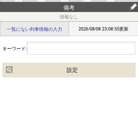
備考
【ﾌﾞﾗｳｻﾞの設定】(chrome)右上ﾒﾆｭｰ⇒｢設定(歯車)｣⇒｢ｻｲﾄの設
定｣/(safari)左上ﾒﾆｭｰ⇒｢Webｻｲﾄの設定｣⇒｢位置情報｣ で位置情報
を｢許可｣にしてください｡
2026/08/08 23:08:55更新
一覧にない列車情報の入力
■
2/20頃より中国IPから通常の10倍程度のアクセスがありサイト
キーワード:
が不安定になっておりました。穴埋め作業の結果、現在は通常の
3倍程度になっています。引き続き穴埋め作業を行います。
設定