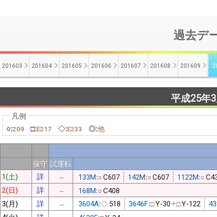
過去データ
201603
201604
201605
201606
201607
201608
201609
2
平成25年
○:
□:
◇:
◎:
209
E217
E233
他
保守
試運転
1(土)
詳
133M:
C607
142M:
C607
1122M:
C4
○
○
○
─
2(日)
詳
168M:
C408
○
─
3(月)
詳
3604A:
518
3646F:
Y-30
Y-122
43
◇
□
□
─
4(火)
詳