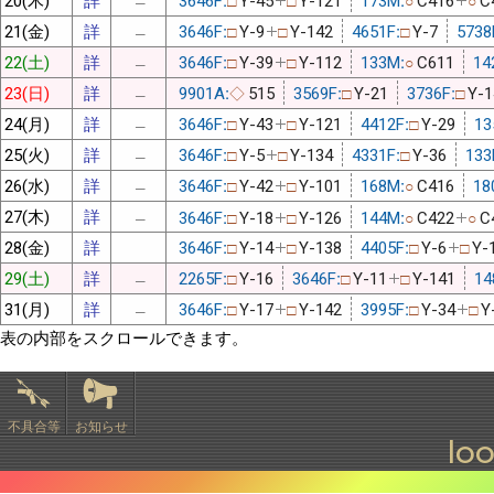
□
□
○
○
─
21(金)
詳
3646F:
Y-9
Y-142
4651F:
Y-7
5738
□
□
□
─
22(土)
詳
3646F:
Y-39
Y-112
133M:
C611
14
□
□
○
─
23(日)
詳
9901A:
515
3569F:
Y-21
3736F:
Y-1
◇
□
□
─
24(月)
詳
3646F:
Y-43
Y-121
4412F:
Y-29
13
□
□
□
─
25(火)
詳
3646F:
Y-5
Y-134
4331F:
Y-36
133
□
□
□
─
26(水)
詳
3646F:
Y-42
Y-101
168M:
C416
18
□
□
○
─
27(木)
詳
3646F:
Y-18
Y-126
144M:
C422
C
□
□
○
○
─
28(金)
詳
3646F:
Y-14
Y-138
4405F:
Y-6
Y-
□
□
□
□
29(土)
詳
2265F:
Y-16
3646F:
Y-11
Y-141
14
□
□
□
─
31(月)
詳
3646F:
Y-17
Y-142
3995F:
Y-34
Y
□
□
□
□
─
表の内部をスクロールできます。
不具合等
お知らせ
lo