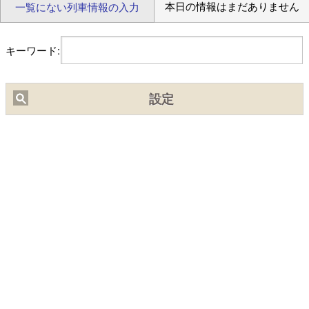
本日の情報はまだありません
一覧にない列車情報の入力
【ﾌﾞﾗｳｻﾞの設定】(chrome)右上ﾒﾆｭｰ⇒｢設定(歯車)｣⇒｢ｻｲﾄの設
定｣/(safari)左上ﾒﾆｭｰ⇒｢Webｻｲﾄの設定｣⇒｢位置情報｣ で位置情報
キーワード:
を｢許可｣にしてください｡
設定
■
2/20頃より中国IPから通常の10倍程度のアクセスがありサイト
が不安定になっておりました。穴埋め作業の結果、現在は通常の
3倍程度になっています。引き続き穴埋め作業を行います。