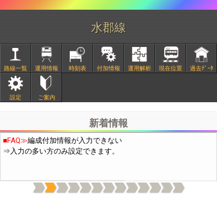
水郡線
路線一覧
運用情報
時刻表
付加情報
運用解析
現在位置
過去ﾃﾞｰﾀ
■
2/20頃より中国IPから通常の10倍程度のアクセスがありサイト
設定
ご案内
が不安定になっておりました。穴埋め作業の結果、現在は通常の
3倍程度になっています。引き続き穴埋め作業を行います。
新着情報
■FAQ≫
編成付加情報が入力できない
⇒入力の多い方のみ設定できます。
上記機能は付加情報の表示(日付下の電球と歯車のｱｲｺﾝ)をONに
してください。(OFFの場合はデータ通信量を減らすため付加情報
を読み込まないようにしています)