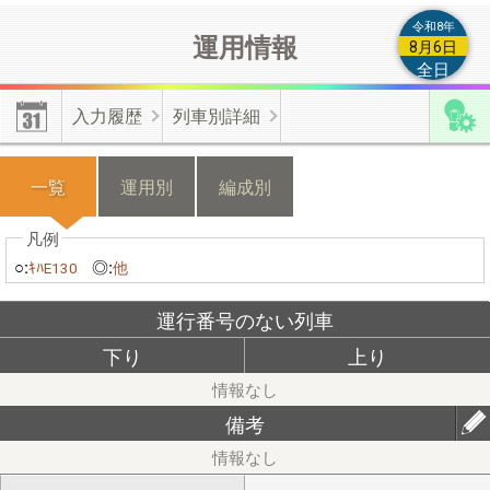
によるもの等の類は付加情報とは認められませんので登録しない
令和8年
運用情報
でください。
8月6日
全日
【編成付加情報】
有効･無効化時の不具合修正しました。上書き
入力履歴
列車別詳細
更新した情報を無効化した場合は、無効化操作前の情報が有効と
なります。
一覧
運用別
編成別
【機種変更】
機種変更をする際は、新・旧端末のそれぞれから不
具合フォームよりご連絡ください。
○:
◎:
ｷﾊE130
他
運行番号のない列車
≪位置情報の有効化≫
端末の許可設定とﾌﾞﾗｳｻﾞの許可設定が必
要です。
下り
上り
備考
【端末の設定】(android)｢設定(歯車)｣⇒｢現在地情報｣⇒｢プライ
バシー｣/(iphone)｢設定(歯車)｣⇒｢プライバシー｣⇒｢現在地情報｣
で位置情報を｢ON｣