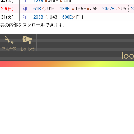
128B:
J65
L55
■
▲
29(日)
詳
61B:
U16
139B:
L66
J55
2057B:
U5
2
◇
▲
■
◇
31(火)
詳
203B:
U43
600E:
F11
◇
○
表の内部をスクロールできます。
不具合等
お知らせ
lo