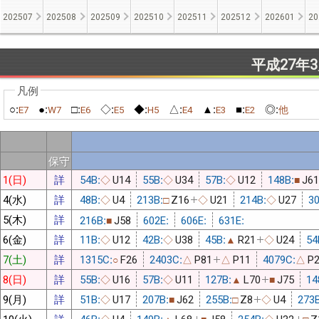
202507
202508
202509
202510
202511
202512
202601
20
平成27年
○:
●:
□:
◇:
◆:
△:
▲:
■:
◎:
E7
W7
E6
E5
H5
E4
E3
E2
他
保守
1(日)
詳
54B:
U14
55B:
U34
57B:
U12
148B:
J61
◇
◇
◇
■
4(水)
詳
48B:
U4
213B:
Z16
U21
214B:
U27
30
◇
□
◇
◇
5(木)
詳
216B:
J58
602E:
606E:
631E:
■
6(金)
詳
11B:
U12
42B:
U38
45B:
R21
U24
54
◇
◇
▲
◇
7(土)
詳
1315C:
F26
2403C:
P81
P11
4079C:
P
○
△
△
△
8(日)
詳
55B:
U16
57B:
U11
127B:
L70
J75
14
◇
◇
▲
■
9(月)
詳
51B:
U17
207B:
J62
255B:
Z8
U4
273B
◇
■
□
◇
10(火)
詳
46B:
U4
149B:
L68
J58
254B:
U32
Z