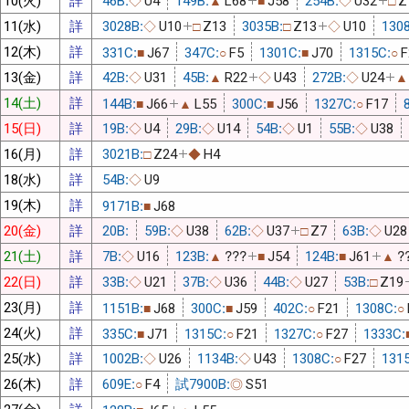
◇
▲
■
◇
□
11(水)
詳
3028B:
U10
Z13
3035B:
Z13
U10
130
◇
□
□
◇
12(木)
詳
331C:
J67
347C:
F5
1301C:
J70
1315C:
F
■
○
■
○
13(金)
詳
42B:
U31
45B:
R22
U43
272B:
U24
◇
▲
◇
◇
▲
14(土)
詳
144B:
J66
L55
300C:
J56
1327C:
F17
■
▲
■
○
15(日)
詳
19B:
U4
29B:
U14
54B:
U1
55B:
U38
◇
◇
◇
◇
16(月)
詳
3021B:
Z24
H4
□
◆
18(水)
詳
54B:
U9
◇
19(木)
詳
9171B:
J68
■
20(金)
詳
20B:
59B:
U38
62B:
U37
Z7
63B:
U28
◇
◇
□
◇
21(土)
詳
7B:
U16
123B:
???
J54
124B:
J61
?
◇
▲
■
■
▲
22(日)
詳
33B:
U21
37B:
U36
44B:
U27
53B:
Z19
◇
◇
◇
□
23(月)
詳
1151B:
J68
300C:
J59
402C:
F21
1308C:
■
■
○
○
24(火)
詳
335C:
J71
1315C:
F21
1327C:
F27
1333C:
■
○
○
25(水)
詳
1002B:
U26
1134B:
U43
1308C:
F27
131
◇
◇
○
26(木)
詳
609E:
F4
試7900B:
S51
○
◎
27(金)
詳