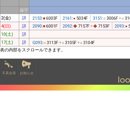
保守
2(金)
詳
2153:
6003F
2161:
5034F
3151:
3006F
31
■
●
○
○
4(日)
詳
2090:
6001F
2092:
7157F
7153F
2093:
■
◆
◆
●
10(土)
詳
17(土)
詳
G093:
3113F
3105F
3104F
○
○
○
表の内部をスクロールできます。
不具合等
お知らせ
lo