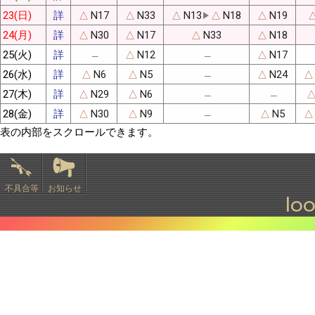
23(日)
詳
N17
N33
N13
N18
N19
△
△
△
△
△
24(月)
詳
N30
N17
N33
N18
△
△
△
△
25(火)
詳
N12
N17
△
△
─
─
26(水)
詳
N6
N5
N24
△
△
△
△
─
27(木)
詳
N29
N6
△
△
─
─
28(金)
詳
N30
N9
N5
△
△
△
△
─
表の内部をスクロールできます。
不具合等
お知らせ
lo