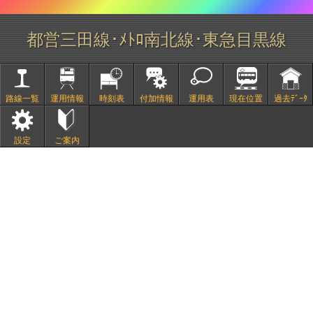
都営三田線･ﾒﾄﾛ南北線･東急目黒線
路線一覧
運用情報
時刻表
付加情報
運用表
現在位置
過去ﾃﾞｰﾀ
設定
ご案内