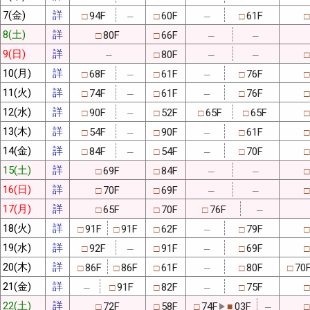
7(金)
詳
94F
60F
61F
□
□
□
□
─
─
8(土)
詳
80F
66F
□
□
─
─
9(日)
詳
80F
□
□
─
─
─
10(月)
詳
68F
61F
76F
□
□
□
□
─
─
11(火)
詳
74F
61F
76F
□
□
□
□
─
─
12(水)
詳
90F
52F
65F
65F
□
□
□
□
□
─
13(木)
詳
54F
90F
61F
□
□
□
□
─
─
14(金)
詳
84F
54F
70F
□
□
□
□
─
─
15(土)
詳
69F
84F
□
□
□
─
─
16(日)
詳
70F
69F
□
□
□
─
─
17(月)
詳
65F
70F
76F
□
□
□
─
18(火)
詳
91F
91F
62F
79F
□
□
□
□
□
─
19(水)
詳
92F
91F
69F
□
□
□
□
─
─
20(木)
詳
86F
86F
61F
80F
70
□
□
□
□
□
─
21(金)
詳
91F
82F
75F
□
□
□
□
─
─
22(土)
詳
72F
58F
74F
03F
□
□
□
■
□
─