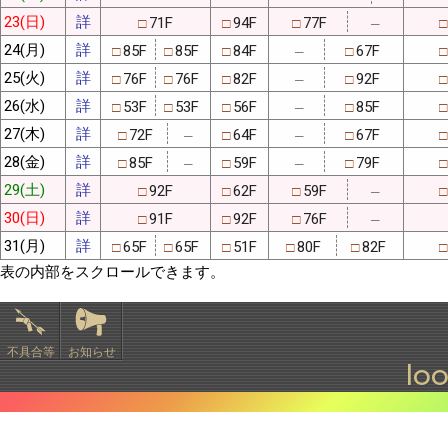
23(日)
詳
71F
94F
77F
□
□
□
□
─
24(月)
詳
85F
85F
84F
67F
□
□
□
□
□
─
25(火)
詳
76F
76F
82F
92F
□
□
□
□
□
─
26(水)
詳
53F
53F
56F
85F
□
□
□
□
□
─
27(木)
詳
72F
64F
67F
□
□
□
□
─
─
28(金)
詳
85F
59F
79F
□
□
□
□
─
─
29(土)
詳
92F
62F
59F
□
□
□
□
─
30(日)
詳
91F
92F
76F
□
□
□
─
31(月)
詳
65F
65F
51F
80F
82F
□
□
□
□
□
□
表の内部をスクロールできます。
不具合等
お知らせ
lo