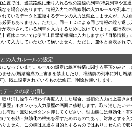
位置では、当該路線に乗り入れる他の路線の列車(特急列車や直通
異なる場合があります。情報入力での路線別の入力ルールで列車ご
されているデータと重複するデータの入力は禁止しませんが、入力
る必要もありません。ただし、同一ＩＤによる同じ情報の繰り返し
号が表示されている列車を入力するために設けています。運行表示
足】運休については便宜上目撃情報欄に入力しますが「目撃情報」
ついて入力していただいて構いません。ただし、運休と発表されて
ごとの入力ルールの設定
うになっています。ルールの設定は線区特情に関する事項のみとし
めません(増結編成の上書きを禁止したり、増結前の列車に対し増結
不可)。既に設定されているものは修正、削除お願いします。
力データの取り消し
。取り消し操作を行わず再度入力した場合、当初の入力は上書きさ
『履歴』ボタンから入力履歴の画面に移動します。取り消したいデ
力し有効・無効化ボタンを押してください。理由欄には無効化・有
向けて有効・無効化の根拠を示すためのものであり、対象とする入
ありません。この欄は文通を目的とするものではありませんので取