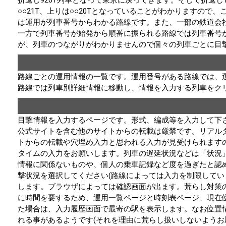
○○21T、上りは○○20Tとなっていることがわかりますの
は運用が列車番号からわかる路線です。また、一部の鉄道会
一方で列車番号が始発から順番に振られる路線では列車番号
が、列車のつながりがわかりませんので個々の列車ごとに目
路線ごとの運用情報の一覧です。運用番号がある路線では、
路線では列車別詳細情報に移動し、情報を入力する列車をク
目撃情報を入力するページです。形式、編成等を入力して下
公式サイトを含む他のサイトからの転載は厳禁です。リアル
トからの転載や穴埋め入力と思われる入力が見受けられます
タイムの入力をお願いします。列車の遅延状況などは「状況
情報に関係ないものや、個人の乗車記録など度を過ぎたと認
撃状況を選択してください(路線によっては入力を制限してい
します。ブラウザによっては確認画面が出ます。荒らし対策
に時間を要するため、運用一覧ページと時刻表ページ、現在位
た場合は、入力履歴画面で最寄の駅を表示します。なお位置
れる事があるようです(それを理由に荒らし扱いしないようお