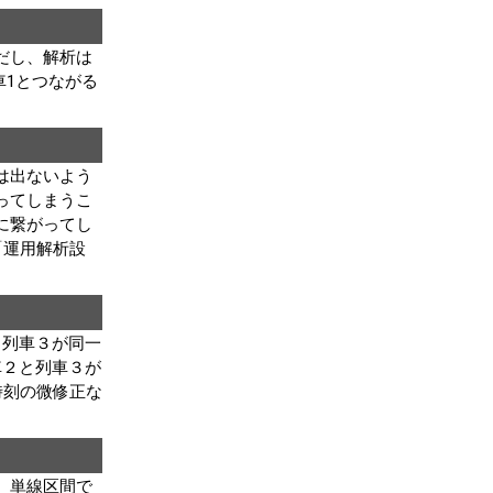
だし、解析は
車1とつながる
は出ないよう
ってしまうこ
に繋がってし
「運用解析設
車１と列車３が同一
車２と列車３が
時刻の微修正な
、単線区間で