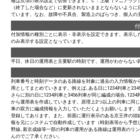
報は次項の表示設定で切替できます。Ｃ：上級（マニアック
（終了した場合など）に更新されないままとならないように
ています。なお、故障や不具合、製造上のばらつき、個人の
付加情報の種別ごとに表示・非表示を設定できます。表示した
のみ表示する設定となっています。
平日、休日の運用表と主要駅の時刻です。運用がわからない
列車番号と時刻データのある路線を対象に過去の入力情報か
用としてまとめていきます。例えば､ある日に1234列車と23
さらに別の日に1234列車と3456列車が同じ編成の場合､123
から運用表を作成していきます。原理上2つ以上の列車に同
車の双方に編成情報を入力していただくようお願いします。
登録してあります。また、前面に運行表示のある京王井の頭
報を元にシステムで自動作成しています（時刻表等から予想
野線､新京成線等一部の列車の運用がある路線は運用表のリ
んのでご了承ください。