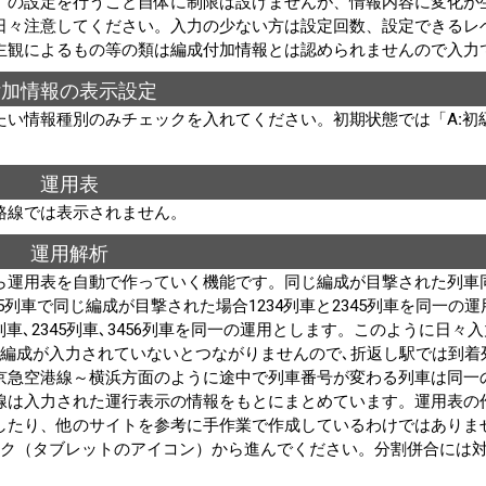
）の設定を行うこと自体に制限は設けませんが、情報内容に変化が
日々注意してください。入力の少ない方は設定回数、設定できるレ
主観によるもの等の類は編成付加情報とは認められませんので入力
付加情報の表示設定
い情報種別のみチェックを入れてください。初期状態では「A:初級
運用表
路線では表示されません。
運用解析
ら運用表を自動で作っていく機能です。同じ編成が目撃された列車
45列車で同じ編成が目撃された場合1234列車と2345列車を同一の
4列車､2345列車､3456列車を同一の運用とします。このように日々
じ編成が入力されていないとつながりませんので､折返し駅では到着
京急空港線～横浜方面のように途中で列車番号が変わる列車は同一
線は入力された運行表示の情報をもとにまとめています。運用表の
したり、他のサイトを参考に手作業で作成しているわけではありま
ンク（タブレットのアイコン）から進んでください。分割併合には