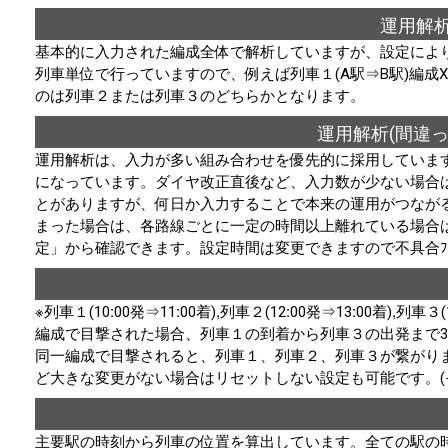
運用解析
基本的に入力された編成全体で解析していますが、設定によ
列車単位で行っていますので、例えば列車１(A駅⇒B駅)編成X+
のは列車２または列車３のどちらかとなります。
運用解析(間違
運用解析は、入力が多い組み合わせを優先的に採用していま
になっています。ダイヤ改正直後など、入力数が少ない場合
とがありますが、何日か入力することで本来の運用がつなが
まった場合は、各路線ごとに一定の時間以上離れている場合
定」から確認できます。設定時間は変更できますので不具合ﾌ
※列車１(10:00発⇒11:00着),列車２(12:00発⇒13:00
編成で目撃された場合、列車１の到着から列車３の出発まで
同一編成で目撃されると、列車１、列車２、列車３が繋がり
ど大きな変更がない場合はリセットしない設定も可能です。(
主要駅の時刻から列車の位置を算出しています。全ての駅の