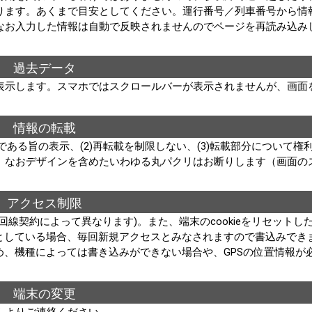
ります。あくまで目安としてください。運行番号／列車番号から情
なお入力した情報は自動で反映されませんのでページを再読み込み
過去データ
表示します。スマホではスクロールバーが表示されませんが、画面
情報の転載
である旨の表示、(2)再転載を制限しない、(3)転載部分について権
。なおデザインを含めたいわゆる丸パクリはお断りします（画面の
アクセス制限
線契約によって異なります)。また、端末のcookieをリセットし
設定としている場合、毎回新規アクセスとみなされますので書込みでき
ため、機種によっては書き込みができない場合や、GPSの位置情報が
端末の変更
ムよりご連絡ください。