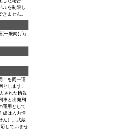
生じた場合
ベルを制限し
できません。
(一般向け)」
同士を同一運
運用とします。
入力された情報
列車と出発列
の運用として
作成は入力情
せん）。武蔵
対応していませ