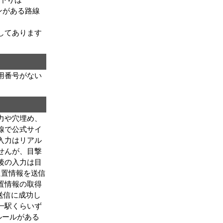
ンがある路線
してあります
用番号がない
力や穴埋め、
線で公式サイ
入力はリアル
せんが、目撃
後の入力は目
位置情報を送信
置情報の取得
送信に成功し
一駅くらいず
ルールがある