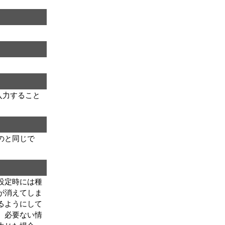
。
入力すること
のと同じで
設定時には種
が消えてしま
るようにして
。必要ない情