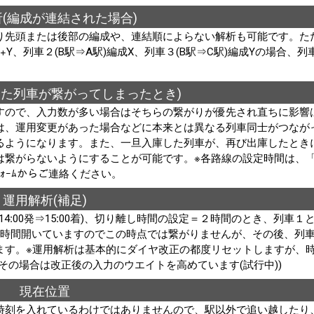
(編成が連結された場合)
り先頭または後部の編成や、連結順によらない解析も可能です。た
Y、列車２(B駅⇒A駅)編成X、列車３(B駅⇒C駅)編成Yの場合、列
った列車が繋がってしまったとき)
すので、入力数が多い場合はそちらの繋がりが優先され直ちに影響
は、運用変更があった場合などに本来とは異なる列車同士がつなが
るようになります。また、一旦入庫した列車が、再び出庫したとき
は繋がらないようにすることが可能です。※各路線の設定時間は、
ｫｰﾑからご連絡ください。
運用解析(補足)
着),列車３(14:00発⇒15:00着)、切り離し時間の設定＝２時間のとき、列
3時間開いていますのでこの時点では繋がりませんが、その後、列
ます。※運用解析は基本的にダイヤ改正の都度リセットしますが、
その場合は改正後の入力のウエイトを高めています(試行中))
現在位置
時刻を入れているわけではありませんので、駅以外で追い越したり