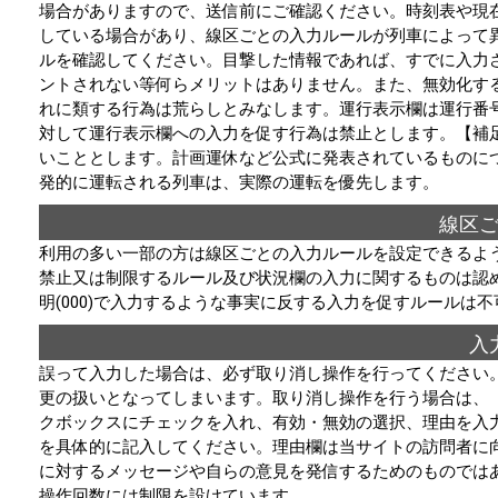
場合がありますので、送信前にご確認ください。時刻表や現在
している場合があり、線区ごとの入力ルールが列車によって
ルを確認してください。目撃した情報であれば、すでに入力
ントされない等何らメリットはありません。また、無効化す
れに類する行為は荒らしとみなします。運行表示欄は運行番
対して運行表示欄への入力を促す行為は禁止とします。【補
いこととします。計画運休など公式に発表されているものに
発的に運転される列車は、実際の運転を優先します。
線区
利用の多い一部の方は線区ごとの入力ルールを設定できるよ
禁止又は制限するルール及び状況欄の入力に関するものは認
明(000)で入力するような事実に反する入力を促すルールは
入
誤って入力した場合は、必ず取り消し操作を行ってください
更の扱いとなってしまいます。取り消し操作を行う場合は、
クボックスにチェックを入れ、有効・無効の選択、理由を入
を具体的に記入してください。理由欄は当サイトの訪問者に
に対するメッセージや自らの意見を発信するためのものでは
操作回数には制限を設けています。