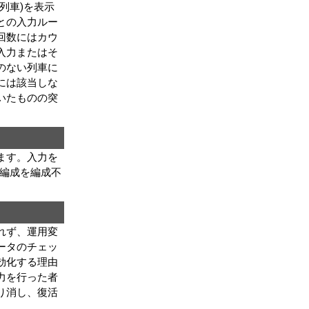
列車)を表示
との入力ルー
回数にはカウ
入力またはそ
のない列車に
には該当しな
いたものの突
ます。入力を
編成を編成不
れず、運用変
ータのチェッ
効化する理由
力を行った者
り消し、復活