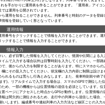
で、これを手がかりに運用表を作ることができます。「運用表」アイコ
社では運用を公開されています。
から運用を知ることができません。列車番号と時刻のデータを登録
撃情報を登録していく形となっています。
運用情報
運用番号をクリックすることで情報を入力することができます。運
リックすることで情報を入力することができます。
情報入力
さい。必ず目撃した情報を入力してください。憶測や伝聞による入
タイムで入力する場合以外は目撃時刻を入力してください。一部路
ので、後からの入力を制限することがあります。特にスマホからの
」欄にその旨入力してください。状況欄の入力内容に制限は設けま
められるものは荒らし行為とみなします。また、発車時刻前や終了
ます)。リアルタイムで入力する場合は、スマホのGPSで測位した
のため、一部の機種からは位置情報の送信を必須としています。位
置ページにアクセスした時点からGPSが動作します。位置情報の
情報は間欠的に測位されるため、走行中の列車から送信した場合、
願いします)。編成番号や連結列車の入力方法など線区ごとの入力