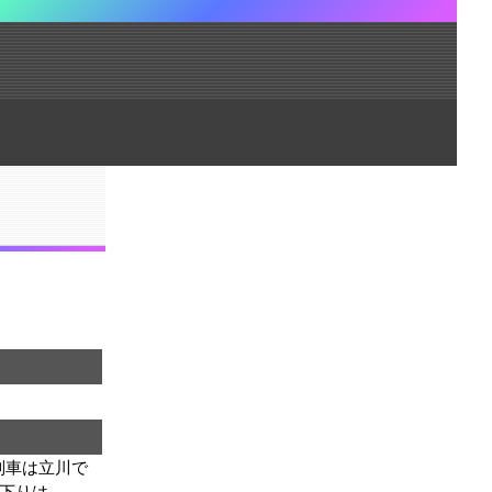
列車は立川で
と下りは