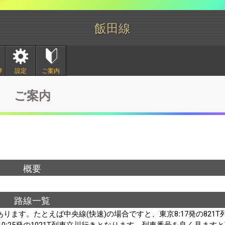
飯田線
ﾀ
設定
ご案内
ご案内
概要
路線一覧
ます。たとえば中央線(快速)の場合ですと、東京8:17発の821T
0:25発の1021T列車立川行きとなります。列車番号を良く見ます