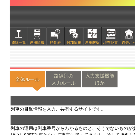
路線一覧
運用情報
時刻表
付加情報
運用解析
現在位置
過去ﾃﾞｰ
路線別の
入力支援機能
全体ルール
入力ルール
ほか
列車の目撃情報を入力、共有するサイトです。
列車の運用は列車番号からわかるものと、そうでないものがあり
折返し920T列車となって東京に戻ってきます。そして折返し1