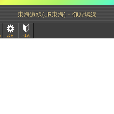
東海道線(JR東海)・御殿場線
ﾀ
設定
ご案内