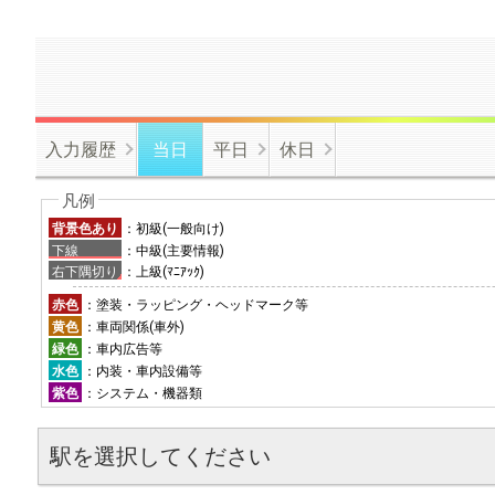
入力履歴
当日
平日
休日
背景色あり
：初級(一般向け)
下線
：中級(主要情報)
右下隅切り
：上級(ﾏﾆｱｯｸ)
赤色
：塗装・ラッピング・ヘッドマーク等
黄色
：車両関係(車外)
緑色
：車内広告等
水色
：内装・車内設備等
紫色
：システム・機器類