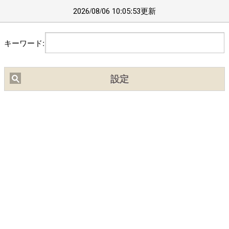
2026/08/06 10:05:53更新
【ﾌﾞﾗｳｻﾞの設定】(chrome)右上ﾒﾆｭｰ⇒｢設定(歯車)｣⇒｢ｻｲﾄの設
定｣/(safari)左上ﾒﾆｭｰ⇒｢Webｻｲﾄの設定｣⇒｢位置情報｣ で位置情報
キーワード:
を｢許可｣にしてください｡
■
2/20頃より中国IPから通常の10倍程度のアクセスがありサイト
設定
が不安定になっておりました。穴埋め作業の結果、現在は通常の
3倍程度になっています。引き続き穴埋め作業を行います。