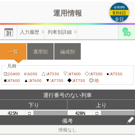
によるもの等の類は付加情報とは認められませんので登録しない
令和8年
運用情報
でください。
8月6日
全日
【編成付加情報】
有効･無効化時の不具合修正しました。上書き
入力履歴
列車別詳細
更新した情報を無効化した場合は、無効化操作前の情報が有効と
なります。
一覧
運用別
編成別
【機種変更】
機種変更をする際は、新・旧端末のそれぞれから不
具合フォームよりご連絡ください。
□:
○:
△:
▽:
◇:
●:
20400
6050
AT350
AT400
AT500
AT550
■:
▲:
▼:
◆:
◎:
AT600
AT650
AT700
AT750
他
≪位置情報の有効化≫
端末の許可設定とﾌﾞﾗｳｻﾞの許可設定が必
運行番号のない列車
要です。
下り
上り
425N
□
428N
□
【端末の設定】(android)｢設定(歯車)｣⇒｢現在地情報｣⇒｢プライ
備考
バシー｣/(iphone)｢設定(歯車)｣⇒｢プライバシー｣⇒｢現在地情報｣
で位置情報を｢ON｣