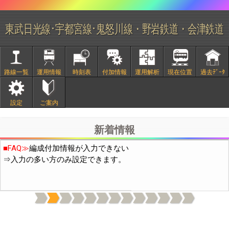
東武日光線･宇都宮線･鬼怒川線・野岩鉄道・会津鉄道
路線一覧
運用情報
時刻表
付加情報
運用解析
現在位置
過去ﾃﾞｰﾀ
■
2/20頃より中国IPから通常の10倍程度のアクセスがありサイト
設定
ご案内
が不安定になっておりました。穴埋め作業の結果、現在は通常の
3倍程度になっています。引き続き穴埋め作業を行います。
新着情報
■FAQ≫
編成付加情報が入力できない
⇒入力の多い方のみ設定できます。
上記機能は付加情報の表示(日付下の電球と歯車のｱｲｺﾝ)をONに
してください。(OFFの場合はデータ通信量を減らすため付加情報
を読み込まないようにしています)