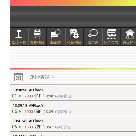
路線一覧
運用情報
時刻表
付加情報
運用表
現在位置
過去ﾃﾞｰ
運用情報
13:38:50
AFPkacYl
01
01F
7000
13:38*
御嶽山
13:39:13
AFPkacYl
05
08F
7000
13:39*
御嶽山
13:41:42
AFPkacYl
06
22F
1500
13:41*
石川台