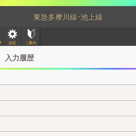
東急多摩川線･池上線
ﾀ
設定
ご案内
入力履歴