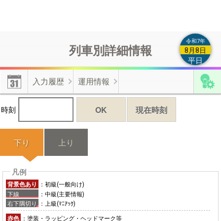
令和7年
列車別詳細情報
8月8日
平日
入力履歴
運用情報
OK
現在時刻
時刻
下り
上り
背景色あり
：初級(一般向け)
下線
：中級(主要情報)
右下隅切り
：上級(ﾏﾆｱｯｸ)
赤色
：塗装・ラッピング・ヘッドマーク等