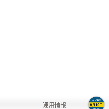
定形での登録はしないようにしてください。
【運用解析】(12/9更新)
列車のつながりを表示する機能を試行中
です。(時間制限なくしました)
【運用解析】
使い方:運用解析のページのアドレスの最後に｢?
deb｣を付けてください。
【運用解析】
列車番号の横に同じ編成が確認された列車番号を表
示します。切り離し設定により切り離された列車には｢▲｣、その
他つながらない列車には｢×｣が付きます。｢※｣は列車間の時間が
空いているため前後の列車を切り離しています。
【編成付加情報】
故障や不具合、製造上のばらつき、個人の主観
によるもの等の類は付加情報とは認められませんので登録しない
令和8年
運用情報
でください。
8月10日