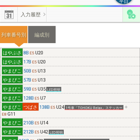
平日
【編成付加情報】
有効･無効化時の不具合修正しました。上書き
入力履歴
更新した情報を無効化した場合は、無効化操作前の情報が有効と
なります。
列車番号別
編成別
【機種変更】
機種変更をする際は、新・旧端末のそれぞれから不
具合フォームよりご連絡ください。
8B
U20
E5
17B
U20
E5
50B
U13
E5
≪位置情報の有効化≫
端末の許可設定とﾌﾞﾗｳｻﾞの許可設定が必
要です。
57B
U13
E5
59B
U35
E5
LED照明
128B
U7
E5
【端末の設定】(android)｢設定(歯車)｣⇒｢現在地情報｣⇒｢プライ
138B
U24
E5
1号車「TOHOKU Relax」ステッカー
バシー｣/(iphone)｢設定(歯車)｣⇒｢プライバシー｣⇒｢現在地情報｣
G11
E8
で位置情報を｢ON｣
210B
U14
E5
212B
U42
E5
LED照明
【ﾌﾞﾗｳｻﾞの設定】(chrome)右上ﾒﾆｭｰ⇒｢設定(歯車)｣⇒｢ｻｲﾄの設