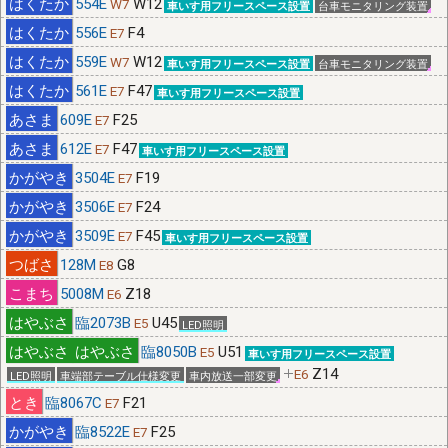
554E
W12
W7
台車モニタリング装置
車いす用フリースペース設置
556E
F4
E7
559E
W12
W7
台車モニタリング装置
車いす用フリースペース設置
561E
F47
E7
車いす用フリースペース設置
609E
F25
E7
612E
F47
E7
車いす用フリースペース設置
3504E
F19
E7
3506E
F24
E7
3509E
F45
E7
車いす用フリースペース設置
128M
G8
E8
5008M
Z18
E6
臨2073B
U45
E5
LED照明
臨8050B
U51
E5
車いす用フリースペース設置
Z14
E6
LED照明
車端部テーブル仕様変更
車内放送一部変更
臨8067C
F21
E7
臨8522E
F25
E7