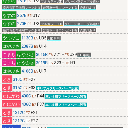
251B
J73
E2
フルカラーLED
グリーン車テーブル違い
定｣/(safari)左上ﾒﾆｭｰ⇒｢Webｻｲﾄの設定｣⇒｢位置情報｣ で位置情報
座席背面荷物用フックあり
普通車一部コンセント有
読書灯あり
を｢許可｣にしてください｡
257B
U17
E5
270B
J73
E2
■
2/20頃より中国IPから通常の10倍程度のアクセスがありサイト
フルカラーLED
グリーン車テーブル違い
が不安定になっておりました。穴埋め作業の結果、現在は通常の
座席背面荷物用フックあり
普通車一部コンセント有
読書灯あり
3倍程度になっています。引き続き穴埋め作業を行います。
1130B
U35
E5
LED照明
2387B
U14
E5
3015B
Z21
U39
E6
E5
LED照明
3019B
Z23
H1
E6
H5
4106B
U17
E5
310C
F27
E7
315C
F33
E7
車いす用フリースペース設置
400C
F44
E7
車いす用フリースペース設置
406C
F37
E7
車いす用フリースペース設置
1312C
F21
E7
1317C
F27
E7