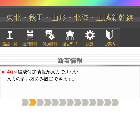
東北・秋田・山形・北陸・上越新幹線
■
2/20頃より中国IPから通常の10倍程度のアクセスがありサイト
路線一覧
運用情報
付加情報
過去ﾃﾞｰﾀ
設定
ご案内
が不安定になっておりました。穴埋め作業の結果、現在は通常の
3倍程度になっています。引き続き穴埋め作業を行います。
新着情報
■FAQ≫
編成付加情報が入力できない
⇒入力の多い方のみ設定できます。
上記機能は付加情報の表示(日付下の電球と歯車のｱｲｺﾝ)をONに
してください。(OFFの場合はデータ通信量を減らすため付加情報
を読み込まないようにしています)
本機能の使用開始に伴い、付加情報には「○○なし」のような否