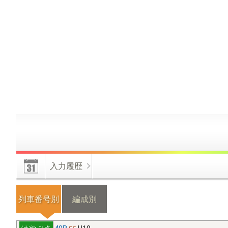
【運用解析】(12/9更新)
列車のつながりを表示する機能を試行
【運用解析】
使い方:運用解析のページのアドレスの最後に｢?
【運用解析】
列車番号の横に同じ編成が確認された列車番号
ない列車には｢×｣が付きます。｢※｣は列車間の時間が空い
入力履歴
【編成付加情報】
故障や不具合、製造上のばらつき、個人の
列車番号別
編成別
い。
40B
U19