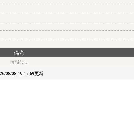
書き更新した情報を無効化した場合は、無効化操作前の情報が有効
ら不具合フォームよりご連絡ください。
備考
が必要です。
26/08/08 19:17:59更新
ライバシー｣/(iphone)｢設定(歯車)｣⇒｢プライバシー｣⇒｢現在地情報
ﾄの設定｣/(safari)左上ﾒﾆｭｰ⇒｢Webｻｲﾄの設定｣⇒｢位置情報｣ で位置