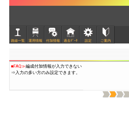
■
2/20頃より中国IPから通常の10倍程度のアクセスがあ
路線一覧
運用情報
付加情報
過去ﾃﾞｰﾀ
設定
ご案内
っています。引き続き穴埋め作業を行います。
■FAQ≫
編成付加情報が入力できない
⇒入力の多い方のみ設定できます。
上記機能は付加情報の表示(日付下の電球と歯車のｱｲｺﾝ)を
いようにしています)
本機能の使用開始に伴い、付加情報には「○○なし」のよう