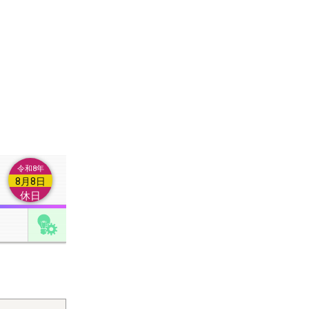
令和8年
8月8日
の他つながら
休日
いでくださ