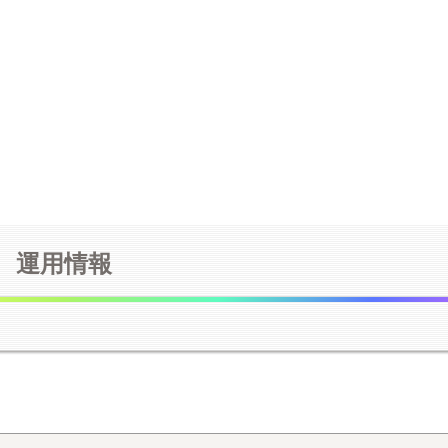
中です。(時間制限なくしました)
deb｣を付けてください。
運用情報
を表示します。切り離し設定により切り離された列車には｢▲｣、そ
ているため前後の列車を切り離しています。
主観によるもの等の類は付加情報とは認められませんので登録しな