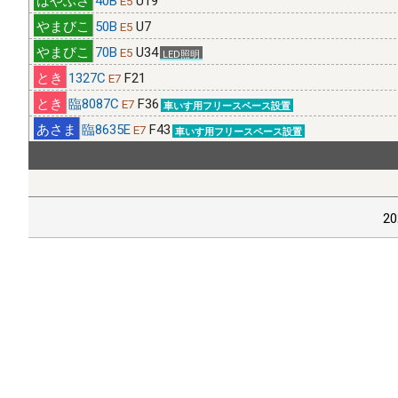
E5
50B
U7
E5
【編成付加情報】
有効･無効化時の不具合修正しました。上
70B
U34
E5
LED照明
1327C
F21
E7
臨8087C
F36
E7
車いす用フリースペース設置
【機種変更】
機種変更をする際は、新・旧端末のそれぞれか
臨8635E
F43
E7
車いす用フリースペース設置
≪位置情報の有効化≫
端末の許可設定とﾌﾞﾗｳｻﾞの許可設定
20
【端末の設定】(android)｢設定(歯車)｣⇒｢現在地情報｣⇒｢プ
｢ON｣
【ﾌﾞﾗｳｻﾞの設定】(chrome)右上ﾒﾆｭｰ⇒｢設定(歯車)｣⇒｢ｻｲ