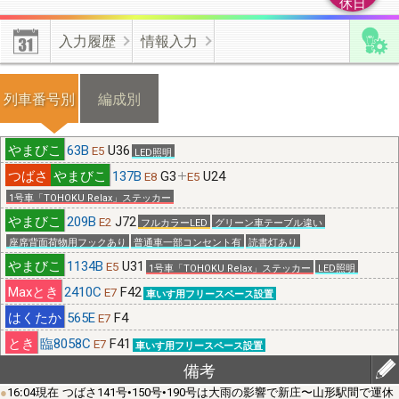
休日
【編成付加情報】
有効･無効化時の不具合修正しました。上書き
入力履歴
情報入力
更新した情報を無効化した場合は、無効化操作前の情報が有効と
なります。
列車番号別
編成別
【機種変更】
機種変更をする際は、新・旧端末のそれぞれから不
具合フォームよりご連絡ください。
63B
U36
E5
LED照明
137B
G3
U24
E8
E5
1号車「TOHOKU Relax」ステッカー
≪位置情報の有効化≫
端末の許可設定とﾌﾞﾗｳｻﾞの許可設定が必
209B
J72
E2
フルカラーLED
グリーン車テーブル違い
要です。
座席背面荷物用フックあり
普通車一部コンセント有
読書灯あり
1134B
U31
E5
1号車「TOHOKU Relax」ステッカー
LED照明
2410C
F42
E7
車いす用フリースペース設置
【端末の設定】(android)｢設定(歯車)｣⇒｢現在地情報｣⇒｢プライ
バシー｣/(iphone)｢設定(歯車)｣⇒｢プライバシー｣⇒｢現在地情報｣
565E
F4
E7
で位置情報を｢ON｣
臨8058C
F41
E7
車いす用フリースペース設置
備考
【ﾌﾞﾗｳｻﾞの設定】(chrome)右上ﾒﾆｭｰ⇒｢設定(歯車)｣⇒｢ｻｲﾄの設
16:04現在 つばさ141号•150号•190号は大雨の影響で新庄〜山形駅間で運休