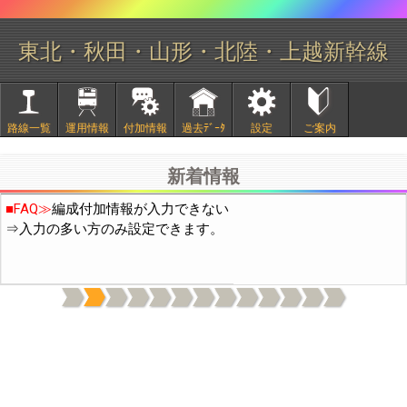
東北・秋田・山形・北陸・上越新幹線
■
2/20頃より中国IPから通常の10倍程度のアクセスがありサイト
路線一覧
運用情報
付加情報
過去ﾃﾞｰﾀ
設定
ご案内
が不安定になっておりました。穴埋め作業の結果、現在は通常の
3倍程度になっています。引き続き穴埋め作業を行います。
新着情報
■FAQ≫
編成付加情報が入力できない
⇒入力の多い方のみ設定できます。
上記機能は付加情報の表示(日付下の電球と歯車のｱｲｺﾝ)をONに
してください。(OFFの場合はデータ通信量を減らすため付加情報
を読み込まないようにしています)
本機能の使用開始に伴い、付加情報には「○○なし」のような否