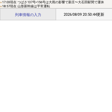
定｣/(safari)左上ﾒﾆｭｰ⇒｢Webｻｲﾄの設定｣⇒｢位置情報｣ で位置情報
17:03現在 つばさ137号•156号は大雨の影響で新庄〜大石田駅間で運休
18:57現在 山形新幹線は平常運転
を｢許可｣にしてください｡
2026/08/09 20:50:44更新
列車情報の入力
■
2/20頃より中国IPから通常の10倍程度のアクセスがありサイト
が不安定になっておりました。穴埋め作業の結果、現在は通常の
3倍程度になっています。引き続き穴埋め作業を行います。