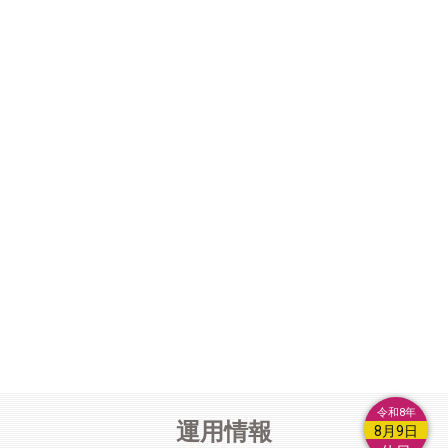
定形での登録はしないようにしてください。
【運用解析】(12/9更新)
列車のつながりを表示する機能を試行中
です。(時間制限なくしました)
【運用解析】
使い方:運用解析のページのアドレスの最後に｢?
deb｣を付けてください。
【運用解析】
列車番号の横に同じ編成が確認された列車番号を表
示します。切り離し設定により切り離された列車には｢▲｣、その
他つながらない列車には｢×｣が付きます。｢※｣は列車間の時間が
空いているため前後の列車を切り離しています。
【編成付加情報】
故障や不具合、製造上のばらつき、個人の主観
によるもの等の類は付加情報とは認められませんので登録しない
令和8年
運用情報
でください。
8月9日