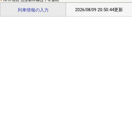
定｣/(safari)左上ﾒﾆｭｰ⇒｢Webｻｲﾄの設定｣⇒｢位置情報｣ で位置情報
を｢許可｣にしてください｡
2026/08/09 20:50:44更新
列車情報の入力
■
2/20頃より中国IPから通常の10倍程度のアクセスがありサイト
が不安定になっておりました。穴埋め作業の結果、現在は通常の
3倍程度になっています。引き続き穴埋め作業を行います。