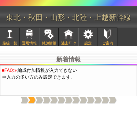
東北・秋田・山形・北陸・上越新幹線
■
2/20頃より中国IPから通常の10倍程度のアクセスがありサイト
路線一覧
運用情報
付加情報
過去ﾃﾞｰﾀ
設定
ご案内
が不安定になっておりました。穴埋め作業の結果、現在は通常の
3倍程度になっています。引き続き穴埋め作業を行います。
新着情報
■FAQ≫
編成付加情報が入力できない
⇒入力の多い方のみ設定できます。
上記機能は付加情報の表示(日付下の電球と歯車のｱｲｺﾝ)をONに
してください。(OFFの場合はデータ通信量を減らすため付加情報
を読み込まないようにしています)
本機能の使用開始に伴い、付加情報には「○○なし」のような否