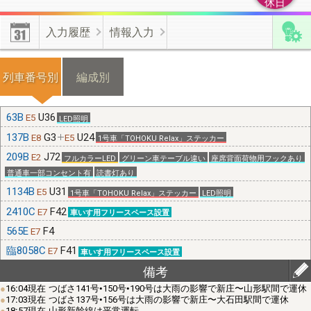
休日
【編成付加情報】
有効･無効化時の不具合修正しました。上書き
入力履歴
情報入力
更新した情報を無効化した場合は、無効化操作前の情報が有効と
なります。
列車番号別
編成別
【機種変更】
機種変更をする際は、新・旧端末のそれぞれから不
具合フォームよりご連絡ください。
63B
U36
E5
LED照明
137B
G3
U24
E8
E5
1号車「TOHOKU Relax」ステッカー
209B
J72
E2
フルカラーLED
グリーン車テーブル違い
座席背面荷物用フックあり
≪位置情報の有効化≫
端末の許可設定とﾌﾞﾗｳｻﾞの許可設定が必
普通車一部コンセント有
読書灯あり
要です。
1134B
U31
E5
1号車「TOHOKU Relax」ステッカー
LED照明
2410C
F42
E7
車いす用フリースペース設置
565E
F4
【端末の設定】(android)｢設定(歯車)｣⇒｢現在地情報｣⇒｢プライ
E7
バシー｣/(iphone)｢設定(歯車)｣⇒｢プライバシー｣⇒｢現在地情報｣
臨8058C
F41
E7
車いす用フリースペース設置
で位置情報を｢ON｣
備考
16:04現在 つばさ141号•150号•190号は大雨の影響で新庄〜山形駅間で運休
17:03現在 つばさ137号•156号は大雨の影響で新庄〜大石田駅間で運休
【ﾌﾞﾗｳｻﾞの設定】(chrome)右上ﾒﾆｭｰ⇒｢設定(歯車)｣⇒｢ｻｲﾄの設
18:57現在 山形新幹線は平常運転