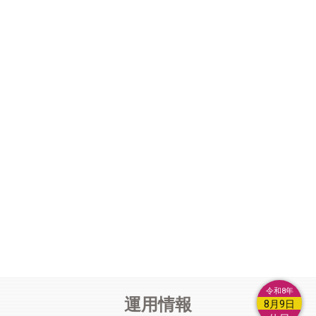
定形での登録はしないようにしてください。
【運用解析】(12/9更新)
列車のつながりを表示する機能を試行中
です。(時間制限なくしました)
【運用解析】
使い方:運用解析のページのアドレスの最後に｢?
deb｣を付けてください。
【運用解析】
列車番号の横に同じ編成が確認された列車番号を表
示します。切り離し設定により切り離された列車には｢▲｣、その
他つながらない列車には｢×｣が付きます。｢※｣は列車間の時間が
空いているため前後の列車を切り離しています。
【編成付加情報】
故障や不具合、製造上のばらつき、個人の主観
によるもの等の類は付加情報とは認められませんので登録しない
令和8年
運用情報
でください。
8月9日