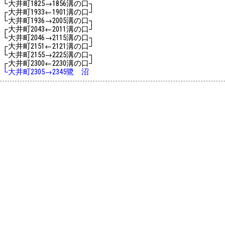
└大井町
→
溝の口┐
1825
1856
┌大井町
←
溝の口┘
1933
1901
└大井町
→
溝の口┐
1936
2005
┌大井町
←
溝の口┘
2043
2011
└大井町
→
溝の口┐
2046
2115
┌大井町
←
溝の口┘
2151
2121
└大井町
→
溝の口┐
2155
2225
┌大井町
←
溝の口┘
2300
2230
└大井町
→
鷺 沼
2305
2345