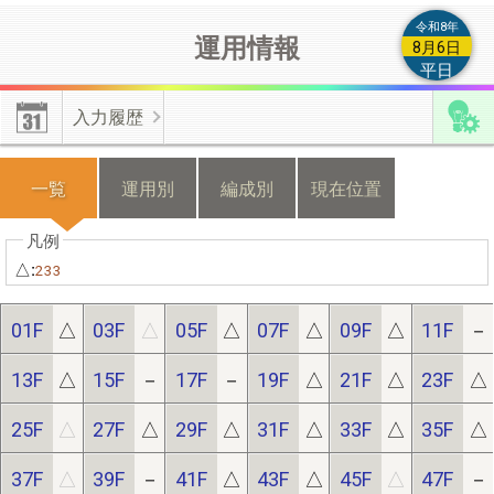
によるもの等の類は付加情報とは認められませんので登録しない
令和8年
運用情報
でください。
8月6日
平日
【編成付加情報】
有効･無効化時の不具合修正しました。上書き
入力履歴
更新した情報を無効化した場合は、無効化操作前の情報が有効と
なります。
一覧
運用別
編成別
現在位置
【機種変更】
機種変更をする際は、新・旧端末のそれぞれから不
具合フォームよりご連絡ください。
△:
233
≪位置情報の有効化≫
端末の許可設定とﾌﾞﾗｳｻﾞの許可設定が必
01F
△
03F
△
05F
△
07F
△
09F
△
11F
－
要です。
13F
△
15F
－
17F
－
19F
△
21F
△
23F
△
25F
△
27F
△
29F
△
31F
△
33F
△
35F
△
【端末の設定】(android)｢設定(歯車)｣⇒｢現在地情報｣⇒｢プライ
バシー｣/(iphone)｢設定(歯車)｣⇒｢プライバシー｣⇒｢現在地情報｣
37F
△
39F
－
41F
△
43F
△
45F
△
47F
－
で位置情報を｢ON｣