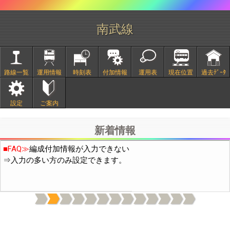
南武線
路線一覧
運用情報
時刻表
付加情報
運用表
現在位置
過去ﾃﾞｰﾀ
■
2/20頃より中国IPから通常の10倍程度のアクセスがありサイト
設定
ご案内
が不安定になっておりました。穴埋め作業の結果、現在は通常の
3倍程度になっています。引き続き穴埋め作業を行います。
新着情報
■FAQ≫
編成付加情報が入力できない
⇒入力の多い方のみ設定できます。
上記機能は付加情報の表示(日付下の電球と歯車のｱｲｺﾝ)をONに
してください。(OFFの場合はデータ通信量を減らすため付加情報
を読み込まないようにしています)