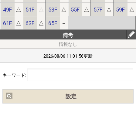
49F
△
51F
△
53F
△
55F
△
57F
△
59F
△
【ﾌﾞﾗｳｻﾞの設定】(chrome)右上ﾒﾆｭｰ⇒｢設定(歯車)｣⇒｢ｻｲﾄの設
定｣/(safari)左上ﾒﾆｭｰ⇒｢Webｻｲﾄの設定｣⇒｢位置情報｣ で位置情報
61F
△
63F
△
65F
－
を｢許可｣にしてください｡
備考
■
2/20頃より中国IPから通常の10倍程度のアクセスがありサイト
が不安定になっておりました。穴埋め作業の結果、現在は通常の
2026/08/06 11:01:56更新
3倍程度になっています。引き続き穴埋め作業を行います。
キーワード:
設定