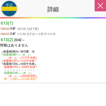
平日
詳細
61S(1)
04F
18000
06:58 九段下駅
04F
18000
12:46 北千住〜小菅 D1161S
61S(2)
2042～
情報はありません
┌南栗橋
←
鷺 沼
0824
0615
└南栗橋
→
0851
（押 上）
→
中央林┐
（押 上）
1117
┌南栗橋
←
中央林┘
1331
1122
└南栗橋
→
中央林┐
1356
1642
南栗橋
←
中央林┘
1912
1649
－－－－－－－－－－－
南栗橋
→
2042
（押 上）
→
長津田┐
（押 上）
2256
押 上
←
長津田┘
0021
2313