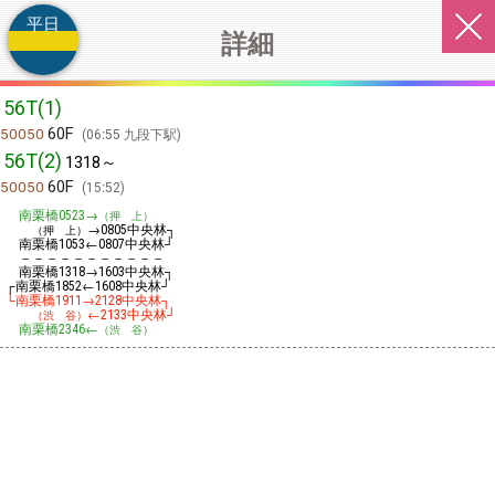
平日
詳細
56T(1)
60F
50050
06:55 九段下駅
56T(2)
1318～
60F
50050
15:52
南栗橋
→
0523
（押 上）
→
中央林┐
（押 上）
0805
南栗橋
←
中央林┘
1053
0807
－－－－－－－－－－－
南栗橋
→
中央林┐
1318
1603
┌南栗橋
←
中央林┘
1852
1608
└南栗橋
→
中央林┐
1911
2128
←
中央林┘
（渋 谷）
2133
南栗橋
←
2346
（渋 谷）