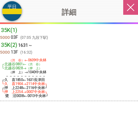
平日
詳細
35K(1)
03F
5000
07:05 九段下駅
35K(2)
1631～
13F
5000
16:32
←
中央林
（渋 谷）
0609
┌北越谷
←
0801
（渋 谷）
└北越谷
→
0828
（押 上）
→
中央林
（押 上）
1040
－－－－－－－－－－－
┌久 喜
←
長津田
1850
1631
└久 喜
→
中央林┐
1904
2114
┌押 上
←
中央林┘
2248
2116
└押 上
→
中央林┐
2254
0007
鷺 沼
←
中央林┘
0038
0013