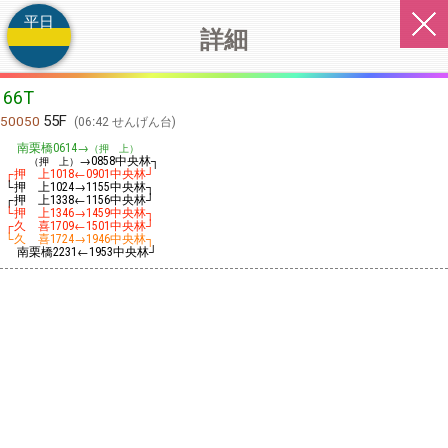
平日
詳細
66T
55F
50050
06:42 せんげん台
南栗橋
→
0614
（押 上）
→
中央林┐
（押 上）
0858
┌押 上
←
中央林┘
1018
0901
└押 上
→
中央林┐
1024
1155
┌押 上
←
中央林┘
1338
1156
└押 上
→
中央林┐
1346
1459
┌久 喜
←
中央林┘
1709
1501
└久 喜
→
中央林┐
1724
1946
南栗橋
←
中央林┘
2231
1953