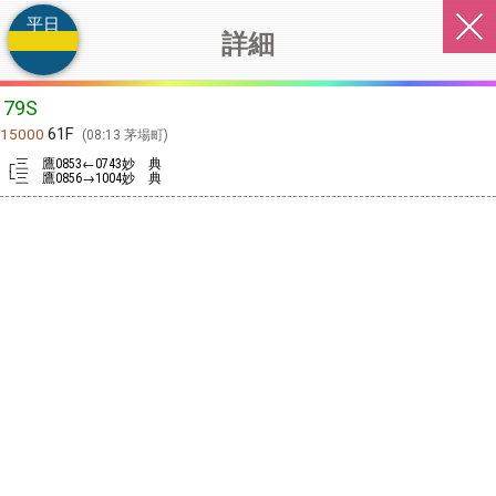
平日
詳細
79S
61F
15000
08:13 茅場町
┌三 鷹
←
妙 典
0853
0743
└三 鷹
→
妙 典
0856
1004