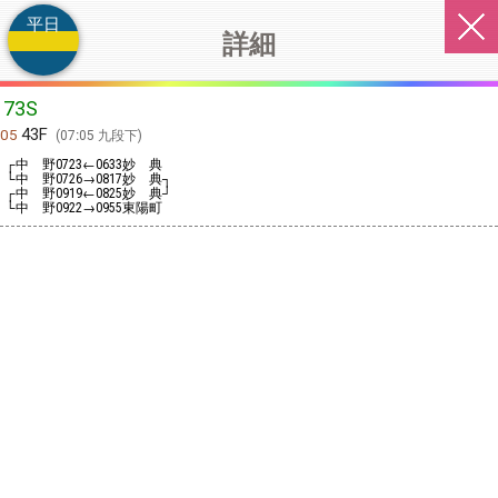
平日
詳細
73S
43F
05
07:05 九段下
┌中 野
←
妙 典
0723
0633
└中 野
→
妙 典┐
0726
0817
┌中 野
←
妙 典┘
0919
0825
└中 野
→
東陽町
0922
0955