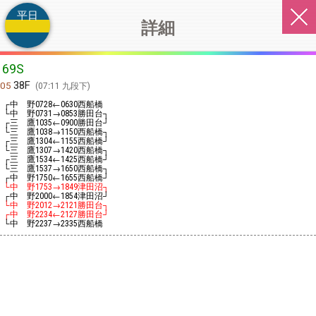
平日
詳細
69S
38F
05
07:11 九段下
┌中 野
←
西船橋
0728
0630
└中 野
→
勝田台┐
0731
0853
┌三 鷹
←
勝田台┘
1035
0900
└三 鷹
→
西船橋┐
1038
1150
┌三 鷹
←
西船橋┘
1304
1155
└三 鷹
→
西船橋┐
1307
1420
┌三 鷹
←
西船橋┘
1534
1425
└三 鷹
→
西船橋┐
1537
1650
┌中 野
←
西船橋┘
1750
1655
└中 野
→
津田沼┐
1753
1849
┌中 野
←
津田沼┘
2000
1854
└中 野
→
勝田台┐
2012
2121
┌中 野
←
勝田台┘
2234
2127
└中 野
→
西船橋
2237
2335