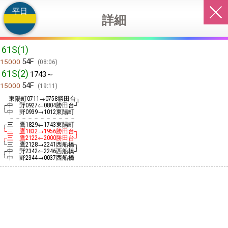
平日
詳細
61S(1)
54F
15000
08:06
61S(2)
1743～
54F
15000
19:11
東陽町
→
勝田台┐
0711
0758
┌中 野
←
勝田台┘
0927
0804
└中 野
→
東陽町
0939
1012
－－－－－－－－－－－
┌三 鷹
←
東陽町
1829
1743
└三 鷹
→
勝田台┐
1832
1956
┌三 鷹
←
勝田台┘
2122
2000
└三 鷹
→
西船橋┐
2128
2241
┌中 野
←
西船橋┘
2342
2246
└中 野
→
西船橋
2344
0037