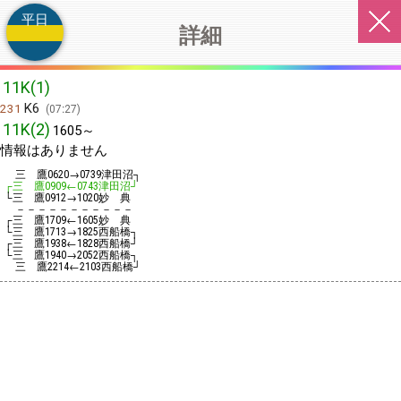
平日
詳細
11K(1)
K6
231
07:27
11K(2)
1605～
情報はありません
三 鷹
→
津田沼┐
0620
0739
┌三 鷹
←
津田沼┘
0909
0743
└三 鷹
→
妙 典
0912
1020
－－－－－－－－－－－
┌三 鷹
←
妙 典
1709
1605
└三 鷹
→
西船橋┐
1713
1825
┌三 鷹
←
西船橋┘
1938
1828
└三 鷹
→
西船橋┐
1940
2052
三 鷹
←
西船橋┘
2214
2103