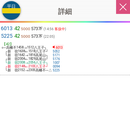
平日
詳細
6013
42
5737F
5000
14:56
客扱中
5225
42
5737F
5000
22:05
【42】
○─高幡不
→
八王子┐
1458
1512
6013
┌新 宿
←
八王子┘
1638
1518
5052
└新 宿
→
高尾山┐
1642
1816
5171
┌新 宿
←
高尾山┘
2004
1829
5176
└新 宿
→
八王子┐
2008
2056
1007
┌新 宿
←
八王子┘
2148
2103
0094
└新 宿
→
高幡不─△
2152
2305
5225