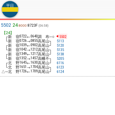
平日
5502
24
8723F
8000
06:58
【24】
┌新 宿
←
調 布─○
0722
0640
5502
└新 宿
→
高尾山┐
0726
0855
5113
┌新 宿
←
高尾山┘
1039
0902
5120
└新 宿
→
高尾山┐
1042
1212
5135
┌新 宿
←
高尾山┘
1349
1217
5138
└新 宿
→
高幡不┐
1352
1457
5205
┌北 野
←
高尾山┘
1645
1630
6116
└北 野
→
高尾山┐
1651
1704
6123
△─北 野
←
高尾山┘
1726
1709
6124