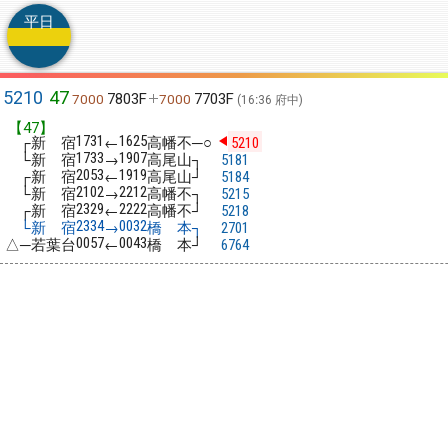
平日
5210
47
7803F
7703F
7000
7000
16:36 府中
【47】
┌新 宿
←
高幡不─○
1731
1625
5210
└新 宿
→
高尾山┐
1733
1907
5181
┌新 宿
←
高尾山┘
2053
1919
5184
└新 宿
→
高幡不┐
2102
2212
5215
┌新 宿
←
高幡不┘
2329
2222
5218
└新 宿
→
橋 本┐
2334
0032
2701
△─若葉台
←
橋 本┘
0057
0043
6764