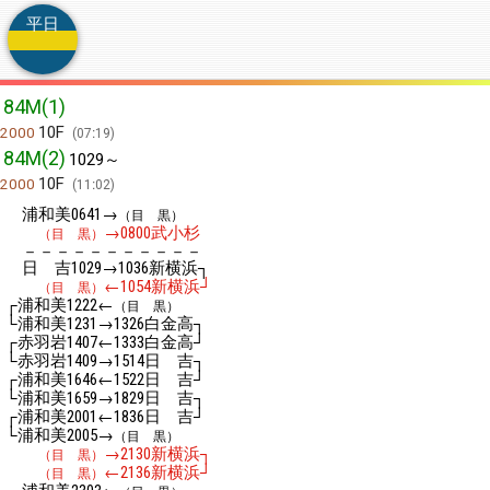
平日
84M(1)
10F
2000
07:19
84M(2)
1029～
10F
2000
11:02
浦和美
→
0641
（目 黒）
→
武小杉
（目 黒）
0800
－－－－－－－－－－－
日 吉
→
新横浜┐
1029
1036
←
新横浜┘
（目 黒）
1054
┌浦和美
←
1222
（目 黒）
└浦和美
→
白金高┐
1231
1326
┌赤羽岩
←
白金高┘
1407
1333
└赤羽岩
→
日 吉┐
1409
1514
┌浦和美
←
日 吉┘
1646
1522
└浦和美
→
日 吉┐
1659
1829
┌浦和美
←
日 吉┘
2001
1836
└浦和美
→
2005
（目 黒）
→
新横浜┐
（目 黒）
2130
←
新横浜┘
（目 黒）
2136
浦和美
←