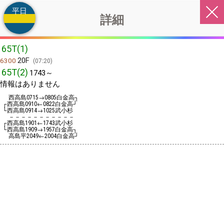
平日
詳細
65T(1)
20F
6300
07:20
65T(2)
1743～
情報はありません
西高島
→
白金高┐
0715
0805
┌西高島
←
白金高┘
0910
0822
└西高島
→
武小杉
0914
1025
－－－－－－－－－－－
┌西高島
←
武小杉
1901
1743
└西高島
→
白金高┐
1909
1957
高島平
←
白金高┘
2049
2004