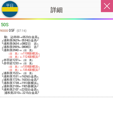
平日
詳細
50S
05F
9000
07:16
駒 込
→
白金高┐
0500
0523
┌浦和美
←
白金高┘
0629
0534
└浦和美
→
日 吉┐
0634
0802
┌浦和美
←
日 吉┘
0939
0808
└浦和美
→
0943
（目 黒）
→
新横浜┐
（目 黒）
1108
←
新横浜┘
（目 黒）
1124
┌赤羽岩
←
1231
（目 黒）
└赤羽岩
→
1233
（目 黒）
→
新横浜┐
（目 黒）
1338
←
新横浜┘
（目 黒）
1354
┌浦和美
←
1522
（目 黒）
└浦和美
→
白金高┐
1531
1626
┌浦和美
←
白金高┘
1729
1633
└浦和美
→
新横浜┐
1738
1913
┌浦和美
←
新横浜┘
2100
1925
└浦和美
→
白金高┐
2107
2202
浦和美
←
白金高┘
2310
2215