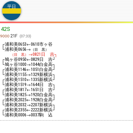
平日
42S
21F
9000
07:33
┌浦和美
←
市ヶ谷
0653
0610
└浦和美
→
0656
（目 黒）
→
日 吉┐
（目 黒）
0821
┌鳩ヶ谷
←
日 吉┘
0950
0829
└鳩ヶ谷
→
白金高┐
1000
1044
┌浦和美
←
白金高┘
1146
1051
└浦和美
→
新横浜┐
1155
1329
┌浦和美
←
新横浜┘
1510
1335
└浦和美
→
日 吉┐
1519
1644
┌浦和美
←
日 吉┘
1817
1651
└浦和美
→
白金高┐
1825
1920
┌浦和美
←
白金高┘
2025
1928
└浦和美
→
新横浜┐
2032
2207
┌浦和美
←
新横浜┘
2355
2222
└浦和美
→
駒 込
0006
0037