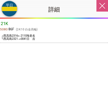
平日
詳細
21K
86F
5080
24:10 白金高輪
┌西高島
←
海老名
2316
2110
└西高島
→
日 吉
2321
0041